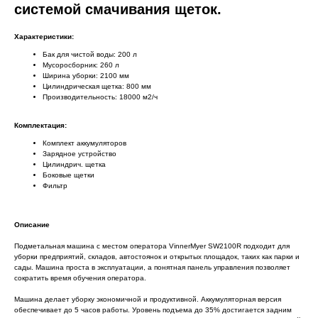
системой смачивания щеток.
Характеристики:
Бак для чистой воды: 200 л
Мусоросборник: 260 л
Ширина уборки: 2100 мм
Цилиндрическая щетка: 800 мм
Производительность: 18000 м2/ч
Комплектация:
Комплект аккумуляторов
Зарядное устройство
Цилиндрич. щетка
Боковые щетки
Фильтр
Описание
Подметальная машина с местом оператора VinnerMyer SW2100R подходит для
уборки предприятий, складов, автостоянок и открытых площадок, таких как парки и
сады. Машина проста в эксплуатации, а понятная панель управления позволяет
сократить время обучения оператора.
Машина делает уборку экономичной и продуктивной. Аккумуляторная версия
обеспечивает до 5 часов работы. Уровень подъема до 35% достигается задним