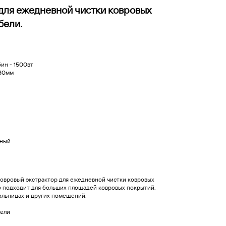
для ежедневной чистки ковровых
бели.
ин - 1500вт
380мм
ьный
овровый экстрактор для ежедневной чистки ковровых
о подходит для больших площадей ковровых покрытий,
больницах и других помещений.
бели