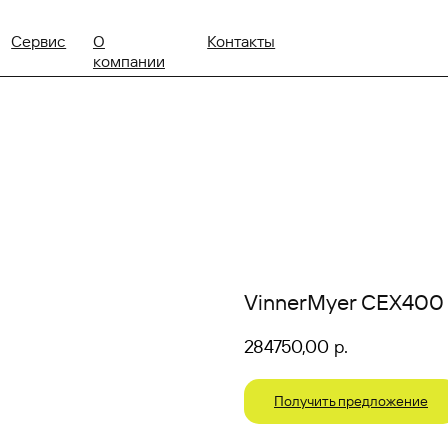
+7 (495) 215-
ис
О
Контакты
order@vinnermyer
компании
VinnerMyer CEX400
284750,00
р.
Получить предложение