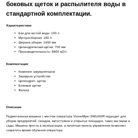
боковых щеток и распылителя воды в
стандартной комплектации.
Характеристики:
Бак для чистой воды: 100 л
Мусоросборник: 180 л
Ширина уборки: 1400 мм
Цилиндрическая щетка: 700 мм
Производительность: 8800 м2/ч
Комплектация:
Комплект аккумуляторов
Зарядное устройство
Цилиндрич. щетка
Боковые щетки
Фильтр
Описание
Подметальная машина с местом оператора VinnerMyer SW1400R подходит для
уборки предприятий, складов, автостоянок и открытых площадок, таких как парки и
сады. Машина проста в эксплуатации, а понятная панель управления позволяет
сократить время обучения оператора.